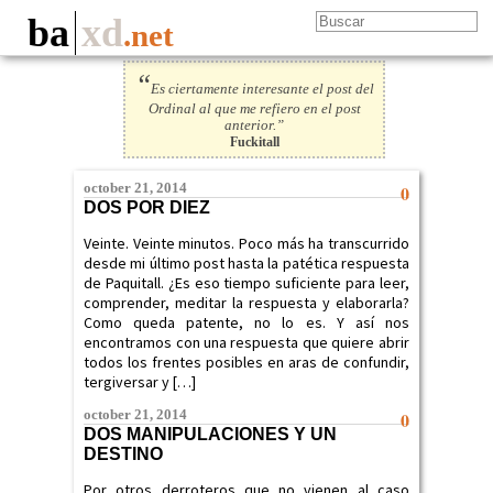
ba
xd
.net
“
Es ciertamente interesante el post del
Ordinal al que me refiero en el post
anterior.”
Fuckitall
october 21, 2014
0
DOS POR DIEZ
Veinte. Veinte minutos. Poco más ha transcurrido
desde mi último post hasta la patética respuesta
de Paquitall. ¿Es eso tiempo suficiente para leer,
comprender, meditar la respuesta y elaborarla?
Como queda patente, no lo es. Y así nos
encontramos con una respuesta que quiere abrir
todos los frentes posibles en aras de confundir,
tergiversar y […]
october 21, 2014
0
DOS MANIPULACIONES Y UN
DESTINO
Por otros derroteros que no vienen al caso