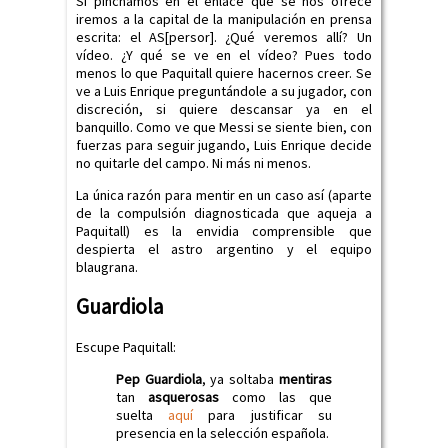
Si pinchamos en el enlace que se nos ofrece
iremos a la capital de la manipulación en prensa
escrita: el AS[persor]. ¿Qué veremos allí? Un
vídeo. ¿Y qué se ve en el vídeo? Pues todo
menos lo que Paquitall quiere hacernos creer. Se
ve a Luis Enrique preguntándole a su jugador, con
discreción, si quiere descansar ya en el
banquillo. Como ve que Messi se siente bien, con
fuerzas para seguir jugando, Luis Enrique decide
no quitarle del campo. Ni más ni menos.
La única razón para mentir en un caso así (aparte
de la compulsión diagnosticada que aqueja a
Paquitall) es la envidia comprensible que
despierta el astro argentino y el equipo
blaugrana.
Guardiola
Escupe Paquitall:
Pep Guardiola
, ya soltaba
mentiras
tan
asquerosas
como las que
suelta
aquí
para justificar su
presencia en la selección española.