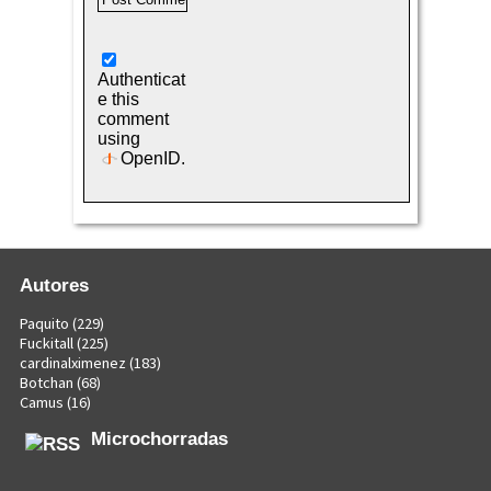
Authenticat
e this
comment
using
OpenID
.
Autores
Paquito
(229)
Fuckitall
(225)
cardinalximenez
(183)
Botchan
(68)
Camus
(16)
Microchorradas