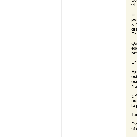
Só
vi
En
pe
¿P
gr
Eh
Qu
es
re
En
Ej
es
es
Nu
¿P
ne
la 
Ta
Di
sí