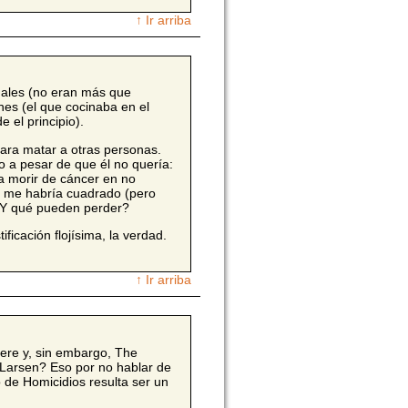
↑ Ir arriba
males (no eran más que
nes (el que cocinaba en el
 el principio).
para matar a otras personas.
 a pesar de que él no quería:
 a morir de cáncer en no
, me habría cuadrado (pero
¿Y qué pueden perder?
ficación flojísima, la verdad.
↑ Ir arriba
ere y, sin embargo, The
. Larsen? Eso por no hablar de
 de Homicidios resulta ser un