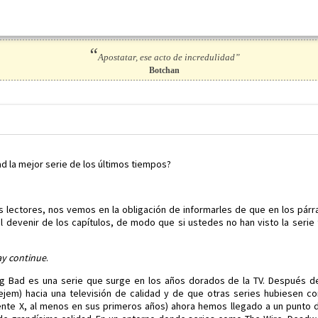
“
Apostatar, ese acto de incredulidad”
Botchan
ad la mejor serie de los últimos tiempos?
 lectores, nos vemos en la obligación de informarles de que en los pár
l devenir de los capítulos, de modo que si ustedes no han visto la serie 
y continue
.
ng Bad es una serie que surge en los años dorados de la TV. Después 
ejem) hacia una televisión de calidad y de que otras series hubiesen c
nte X, al menos en sus primeros años) ahora hemos llegado a un punto d