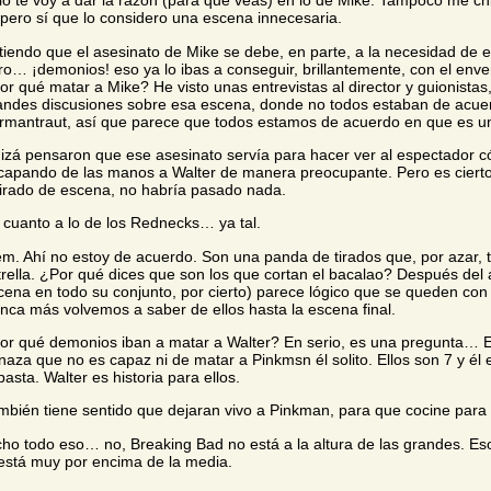
lo te voy a dar la razón (para que veas) en lo de Mike. Tampoco me ch
, pero sí que lo considero una escena innecesaria.
tiendo que el asesinato de Mike se debe, en parte, a la necesidad de e
ro… ¡demonios! eso ya lo ibas a conseguir, brillantemente, con el env
or qué matar a Mike? He visto unas entrevistas al director y guionista
andes discusiones sobre esa escena, donde no todos estaban de acuer
rmantraut, así que parece que todos estamos de acuerdo en que es un 
izá pensaron que ese asesinato servía para hacer ver al espectador c
capando de las manos a Walter de manera preocupante. Pero es cierto
tirado de escena, no habría pasado nada.
 cuanto a lo de los Rednecks… ya tal.
em. Ahí no estoy de acuerdo. Son una panda de tirados que, por azar, 
trella. ¿Por qué dices que son los que cortan el bacalao? Después del
cena en todo su conjunto, por cierto) parece lógico que se queden con 
nca más volvemos a saber de ellos hasta la escena final.
or qué demonios iban a matar a Walter? En serio, es una pregunta… E
naza que no es capaz ni de matar a Pinkmsn él solito. Ellos son 7 y él 
pasta. Walter es historia para ellos.
mbién tiene sentido que dejaran vivo a Pinkman, para que cocine para 
cho todo eso… no, Breaking Bad no está a la altura de las grandes. Eso
 está muy por encima de la media.