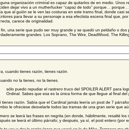
nguna organización criminal es capaz de quitarlos de en medio. Unos r
ciden dejar vivo a un mutherfucker “capaz de todo” porque… porque…
ría que al guión se le ven las costuras en este tramo final, donde casi s
critores para llevar a su personaje a esa efectista escena final que, por 
rrecta, carece de originalidad.
 fin, una serie que pudo ser muy grande y se quedó un peldaño o dos 
rdaderamente grandes: Los Soprano, The Wire, DeadWood, The Killi
ra, cuando tienes razón, tienes razón.
cuando no la tienes, no la tienes.
sólo puedo repudiar el rastrero truco del SPOILER ALERT para logr
Ordinal. Sabes que esa es la única forma de que llegue al final del 
í tienes razón. Sabía que el Cardinal jamás leería un post de 7 párrafo
mbio le ofreciese desvelarle todos las tramas de una gran serie que aú
imero se leerá las frases en negrita (en donde, hábilmente, resalté los
spués se leerá el último párrafo; y después, ya sí, el post entero (por e