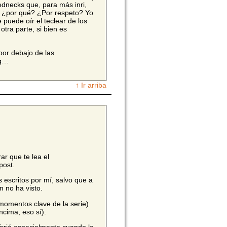
ednecks que, para más inri,
 ¿por qué? ¿Por respeto? Yo
e puede oír el teclear de los
otra parte, si bien es
por debajo de las
ng…
↑ Ir arriba
ar que te lea el
post.
s escritos por mí, salvo que a
n no ha visto.
 momentos clave de la serie)
ncima, eso sí).