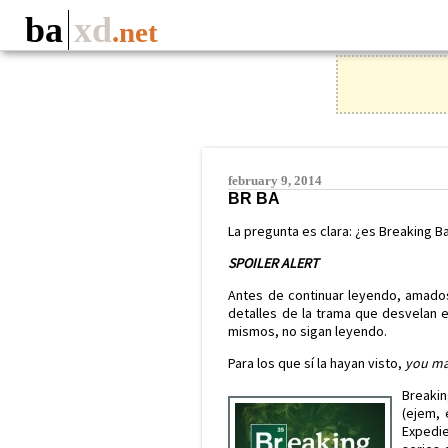
ba
xd
.net
february 9, 2014
BR BA
La pregunta es clara: ¿es Breaking B
SPOILER ALERT
Antes de continuar leyendo, amados
detalles de la trama que desvelan e
mismos, no sigan leyendo.
Para los que sí la hayan visto,
you ma
Breaki
(ejem, 
Expedie