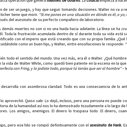
 vasta operación que genera
millones de dólares
. La
codicia
empieza a hacer
n de ser un juego, y hay que seguir tomando decisiones. Walter no va a ren
ticher tiene que morir.
“Si me pones en una situación en dónde es él, o yo, é
después del asesinato de su perfecto compañero de laboratorio.
s demás muertes no son si no una huida hacia adelante. La línea se ha cru
l. Toda la frustración acumulada dentro de sí durante toda su vida está sa
ificado con el imperio que está creando que con su propia familia. ¿Qué h
cuidándole como un buen hijo, y Walter, entre ensoñaciones le responde:
“
ién todo el sentido del mundo. Una vez más, era él o Walter. ¿Qué hombre no
n la vida de Walter White, como quedó bien patente en la escena en la qu
rfecta con Fring, y lo jodiste todo, porque tú tenías que ser el hombre”
– l
 desarrolla con asombrosa claridad. Todo es una consecuencia de lo anter
y lo aprovechó. Quiso salir. Lo dejó, incluso, pero una persona no puede c
historia de la humanidad así nos lo ha demostrado tozudamente a lo largo de l
dores. Los amigos, enemigos. El dinero lo traspasa todo. El dinero, cuan
digo, pero ese hilo se rompió definitivamente con el
asesinato de Hank
. E