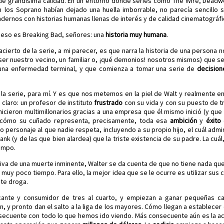
de grandísima calidad. En un entorno donde series como The Wire, Deadw
 los Soprano habían dejado una huella imborrable, no parecía sencillo
dernos con historias humanas llenas de interés y de calidad cinematográfi
eso es Breaking Bad, señores: una
historia muy humana
.
 acierto de la serie, a mi parecer, es que narra la historia de una persona
ser nuestro vecino, un familiar o, ¡qué demonios! nosotros mismos) que se
 una enfermedad terminal, y que comienza a tomar una serie de
decisio
 la serie, para mí. Y es que nos metemos en la piel de Walt y realmente
 claro: un profesor de instituto
frustrado
con su vida y con su puesto de 
cieron multimillonarios gracias a una empresa que él mismo inició (y qu
ve cómo su cuñado representa, precisamente, toda esa
ambición
y
éxito
 personaje al que nadie respeta, incluyendo a su propio hijo, el cuál adm
ank (y de las que bien alardea) que la triste existencia de su padre. La cuá
iempo.
iva de una muerte inminente, Walter se da cuenta de que no tiene nada que 
muy poco tiempo. Para ello, la mejor idea que se le ocurre es utilizar su
nte droga.
cante y consumidor de tres al cuarto, y empiezan a ganar pequeñas c
, y pronto dan el salto a la liga de los mayores. Cómo llegan a establece
secuente con todo lo que hemos ido viendo. Más consecuente aún es la act