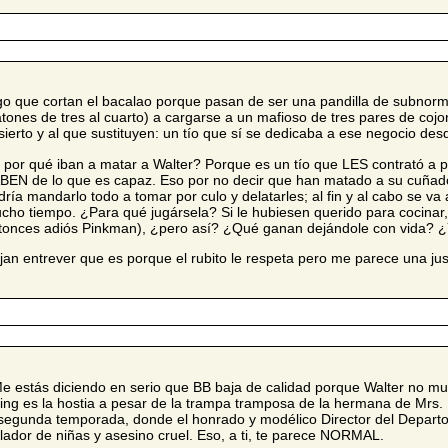
go que cortan el bacalao porque pasan de ser una pandilla de subnor
tones de tres al cuarto) a cargarse a un mafioso de tres pares de cojo
sierto y al que sustituyen: un tío que sí se dedicaba a ese negocio desde
 por qué iban a matar a Walter? Porque es un tío que LES contrató a 
BEN de lo que es capaz. Eso por no decir que han matado a su cuñado
dría mandarlo todo a tomar por culo y delatarles; al fin y al cabo se va
cho tiempo. ¿Para qué jugársela? Si le hubiesen querido para cocinar
tonces adiós Pinkman), ¿pero así? ¿Qué ganan dejándole con vida? 
jan entrever que es porque el rubito le respeta pero me parece una justi
e estás diciendo en serio que BB baja de calidad porque Walter no mu
lling es la hostia a pesar de la trampa tramposa de la hermana de Mrs
 segunda temporada, donde el honrado y modélico Director del Departo
olador de niñas y asesino cruel. Eso, a ti, te parece NORMAL.