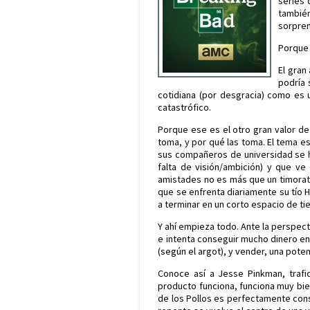
series 
también
sorpren
Porque 
El gran
podría 
cotidiana (por desgracia) como es
catastrófico.
Porque ese es el otro gran valor de
toma, y por qué las toma. El tema es
sus compañeros de universidad se hi
falta de visión/ambición) y que 
amistades no es más que un timorato
que se enfrenta diariamente su tío H
a terminar en un corto espacio de t
Y ahí empieza todo. Ante la perspect
e intenta conseguir mucho dinero en 
(según el argot), y vender, una pote
Conoce así a Jesse Pinkman, trafi
producto funciona, funciona muy bien
de los Pollos es perfectamente con