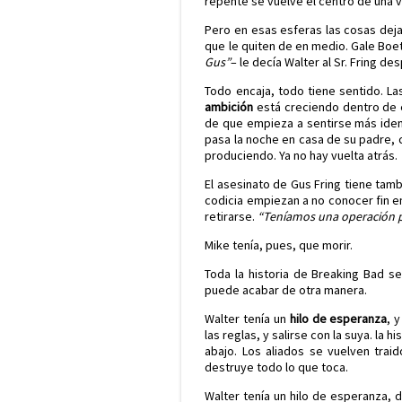
repente se vuelve el centro de una
Pero en esas esferas las cosas deja
que le quiten de en medio. Gale Boet
Gus”
– le decía Walter al Sr. Fring 
Todo encaja, todo tiene sentido. La
ambición
está creciendo dentro de é
de que empieza a sentirse más ident
pasa la noche en casa de su padre, 
produciendo. Ya no hay vuelta atrás.
El asesinato de Gus Fring tiene tamb
codicia empiezan a no conocer fin e
retirarse.
“Teníamos una operación pe
Mike tenía, pues, que morir.
Toda la historia de Breaking Bad se
puede acabar de otra manera.
Walter tenía un
hilo de esperanza
, 
las reglas, y salirse con la suya. la 
abajo. Los aliados se vuelven trai
destruye todo lo que toca.
Walter tenía un hilo de esperanza, 