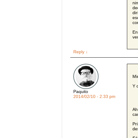
ni
de
di
es
co
En
ve
Reply
↓
Mi
Y 
Paquito
2014/02/10 - 2:33 pm
Ah
ca
Pr
de