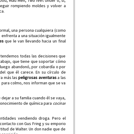
ood, Mad Men, Two feet Under o, sí,
 seguir rompiendo moldes y volver a
ca.
 normal, una persona cualquiera (como
 enfrenta a una situación igualmente
nes
que le van llevando hacia un final
 entendemos todas las decisiones que
trabajo, que tiene que soportar cómo
e luego abandonó, por cobardía o por
del que él carece. En su círculo de
ira más las
peligrosas aventuras
a las
l, para colmo, nos informan que se va
dejar a su familia cuando él se vaya,
s conocimiento de química para
cocinar
antidades vendiendo droga. Pero el
r contacto con Gus Fring y su emporio
itud de Walter. Un don nadie que de