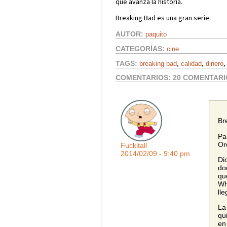
que avanza la historia.
Breaking Bad es una gran serie.
AUTOR:
paquito
CATEGORÍAS:
cine
,
,
TAGS:
breaking bad
calidad
dinero
COMENTARIOS:
20 COMENTARI
Br
Pa
Or
Fuckitall
2014/02/09 - 9:40 pm
Di
do
qu
Wh
ll
La
qu
en