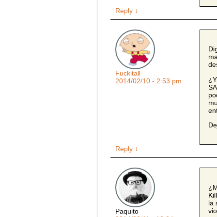
Reply
↓
Di
ma
de
Fuckitall
¿Y
2014/02/10 - 2:53 pm
SA
po
mu
en
De
Reply
↓
¿M
Ki
la
vi
Paquito