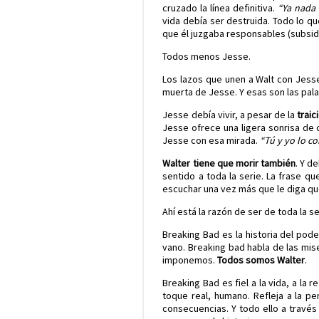
cruzado la línea definitiva.
“Ya nada
vida debía ser destruida. Todo lo q
que él juzgaba responsables (subsidi
Todos menos Jesse.
Los lazos que unen a Walt con Jesse
muerta de Jesse. Y esas son las pal
Jesse debía vivir, a pesar de la
traic
Jesse ofrece una ligera sonrisa de 
Jesse con esa mirada.
“Tú y yo lo c
Walter tiene que morir también
. Y d
sentido a toda la serie. La frase q
escuchar una vez más que le diga que 
Ahí está la razón de ser de toda la se
Breaking Bad es la historia del pode
vano. Breaking bad habla de las mis
imponemos.
Todos somos Walter
.
Breaking Bad es fiel a la vida, a la 
toque real, humano. Refleja a la p
consecuencias. Y todo ello a travé