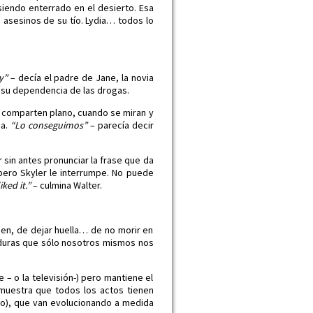
iendo enterrado en el desierto. Esa
 asesinos de su tío. Lydia… todos lo
y”
– decía el padre de Jane, la novia
 su dependencia de las drogas.
ue comparten plano, cuando se miran y
da.
“Lo conseguimos”
– parecía decir
 sin antes pronunciar la frase que da
pero Skyler le interrumpe. No puede
iked it.”
– culmina Walter.
uien, de dejar huella… de no morir en
taduras que sólo nosotros mismos nos
e – o la televisión-) pero mantiene el
 muestra que todos los actos tienen
do), que van evolucionando a medida