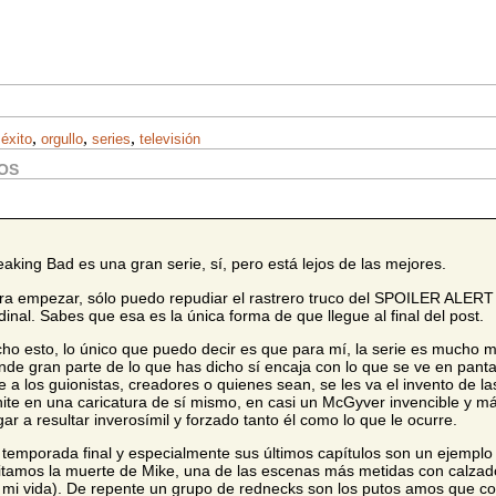
,
,
,
,
éxito
orgullo
series
televisión
OS
eaking Bad es una gran serie, sí, pero está lejos de las mejores.
ra empezar, sólo puedo repudiar el rastrero truco del SPOILER ALERT p
dinal. Sabes que esa es la única forma de que llegue al final del post.
cho esto, lo único que puedo decir es que para mí, la serie es mucho 
nde gran parte de lo que has dicho sí encaja con lo que se ve en pantal
e a los guionistas, creadores o quienes sean, se les va el invento de l
ite en una caricatura de sí mismo, en casi un McGyver invencible y m
egar a resultar inverosímil y forzado tanto él como lo que le ocurre.
 temporada final y especialmente sus últimos capítulos son un ejemplo c
itamos la muerte de Mike, una de las escenas más metidas con calzador
 mi vida). De repente un grupo de rednecks son los putos amos que co