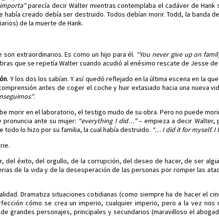
 importa”
parecía decir Walter mientras contemplaba el cadáver de Hank s
ue había creado debía ser destruido. Todos debían morir. Todd, la banda de
arios) de la muerte de Hank.
 son extraordinarios. Es como un hijo para él.
“You never give up on famil
abras que se repetía Walter cuando acudió al enésimo rescate de Jesse de
ión
. Y los dos los sabían. Y así quedó reflejado en la última escena en la q
comprensión antes de coger el coche y huir extasiado hacia una nueva vi
onseguimos”
.
ebe morir en el laboratorio, el testigo mudo de su obra. Pero no puede morir
ue pronuncia ante su mujer:
“everything I did…”
– empieza a decir Walter, 
todo lo hizo por su familia, la cual había destruido.
“… I did it for myself. I l
rie.
r, del éxito, del orgullo, de la corrupción, del deseo de hacer, de ser alg
erias de la vida y de la desesperación de las personas por romper las a
realidad. Dramatiza situaciones cotidianas (como siempre ha de hacer el cin
erfección cómo se crea un imperio, cualquier imperio, pero a la vez nos
s de grandes personajes, principales y secundarios (maravilloso el aboga