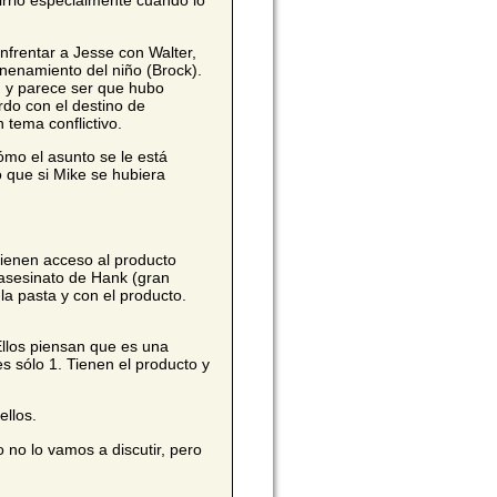
irrió especialmente cuando lo
nfrentar a Jesse con Walter,
enenamiento del niño (Brock).
s, y parece ser que hubo
do con el destino de
tema conflictivo.
ómo el asunto se le está
 que si Mike se hubiera
tienen acceso al producto
 asesinato de Hank (gran
la pasta y con el producto.
llos piensan que es una
es sólo 1. Tienen el producto y
ellos.
 no lo vamos a discutir, pero