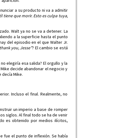
 aparición.
unciar a su producto ni va a admitir
l tiene que morir. Esto es culpa tuya,
zado. Walt ya no se va a detener. La
liendo a la superficie hasta el punto
ay del episodio en el que Walter Jr.
thank you, Jesse”
? El cambio se está
 elegiría esa salida? El orgullo y la
e Mike decide abandonar el negocio y
e decía Mike.
ior. Incluso el final. Realmente, no
onstruir un imperio a base de romper
os siglos. Al final todo se ha de venir
do es obtenido por medios ilícitos,
se fue el punto de inflexión. Se había