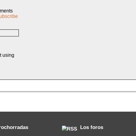
mments
ubscribe
t using
rochorradas
Los foros