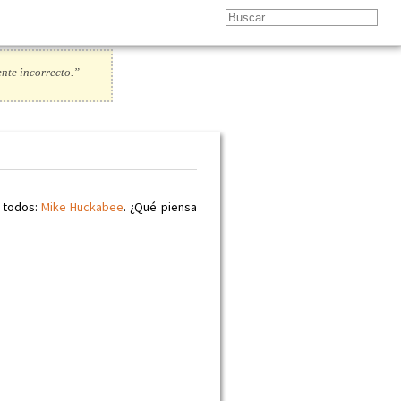
ente incorrecto.”
e todos:
Mike Huckabee
. ¿Qué piensa