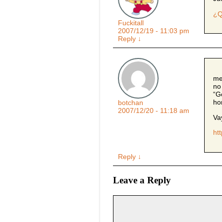
¿Q
Fuckitall
2007/12/19 - 11:03 pm
Reply
↓
me
no
“G
ho
botchan
2007/12/20 - 11:18 am
Va
ht
Reply
↓
Leave a Reply