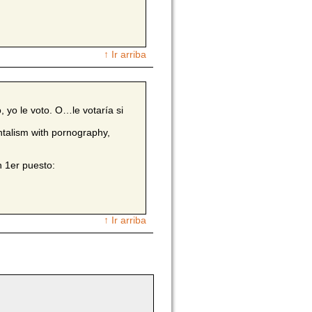
↑ Ir arriba
yo le voto. O…le votaría si
ntalism with pornography,
 1er puesto:
↑ Ir arriba