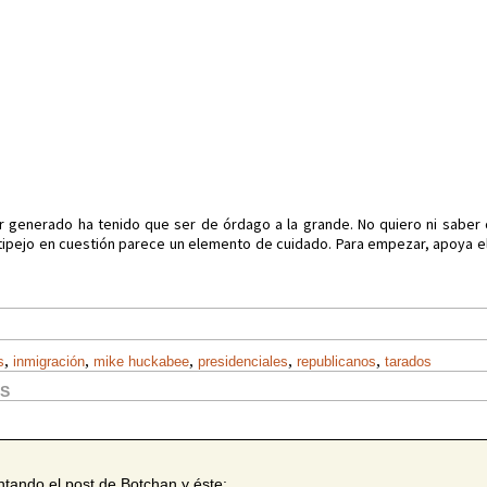
 generado ha tenido que ser de órdago a la grande. No quiero ni saber
 tipejo en cuestión parece un elemento de cuidado. Para empezar, apoya e
,
,
,
,
,
s
inmigración
mike huckabee
presidenciales
republicanos
tarados
OS
ntando el post de Botchan y éste: