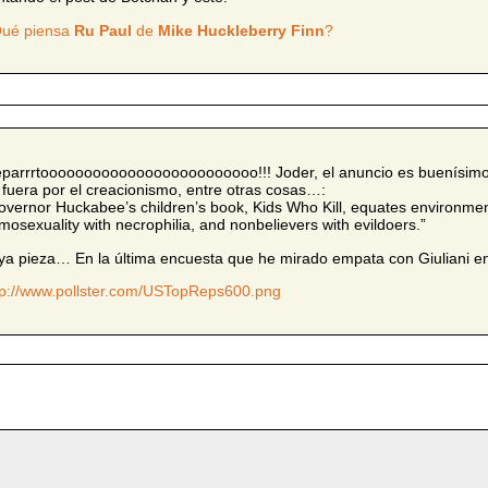
ué piensa
Ru Paul
de
Mike Huckleberry Finn
?
parrrtooooooooooooooooooooooooo!!! Joder, el anuncio es buenísimo, 
 fuera por el creacionismo, entre otras cosas…:
overnor Huckabee’s children’s book, Kids Who Kill, equates environme
mosexuality with necrophilia, and nonbelievers with evildoers.”
ya pieza… En la última encuesta que he mirado empata con Giuliani en
tp://www.pollster.com/USTopReps600.png