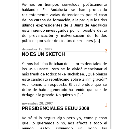
Vivimos en tiempos convulsos, políticamente
hablando. En Andalucía se han producido
recientemente varias detenciones por el caso
de los cursos de formación, a la par que los dos
últimos ex-presidentes de la Junta de Andalucía
están siendo investigados por un posible delito
de prevaricación y malversación de fondos
públicos por valor de cientos de millones […]
december 19, 2007
2
NO ES UN SKETCH
Ya nos hablaba Botchan de las presidenciales de
los USA Dance. Pero se le olvidó mencionar al
más freak de todos: Mike Huckabee. ¿Qué piensa
este candidato republicano sobre la inmigración?
Aquí tenéis la respuesta: El cachondeo que se
debe de haber generado ha tenido que ser de
órdago a la grande. No quiero ni […]
november 28, 2007
1
PRESIDENCIALES EEUU 2008
No sé si lo seguís algo pero yo, como pienso
que, lo queramos o no, nos afecta a todo el
mundo, estoy siguiendo un poco las