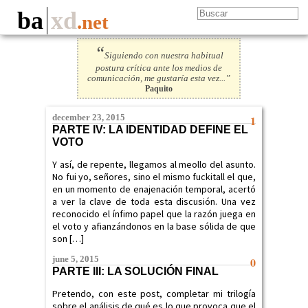
ba
xd
.net
“
Siguiendo con nuestra habitual
postura crítica ante los medios de
comunicación, me gustaría esta vez...”
Paquito
december 23, 2015
1
PARTE IV: LA IDENTIDAD DEFINE EL
VOTO
Y así, de repente, llegamos al meollo del asunto.
No fui yo, señores, sino el mismo fuckitall el que,
en un momento de enajenación temporal, acertó
a ver la clave de toda esta discusión. Una vez
reconocido el ínfimo papel que la razón juega en
el voto y afianzándonos en la base sólida de que
son […]
june 5, 2015
0
PARTE III: LA SOLUCIÓN FINAL
Pretendo, con este post, completar mi trilogía
sobre el análisis de qué es lo que provoca que el