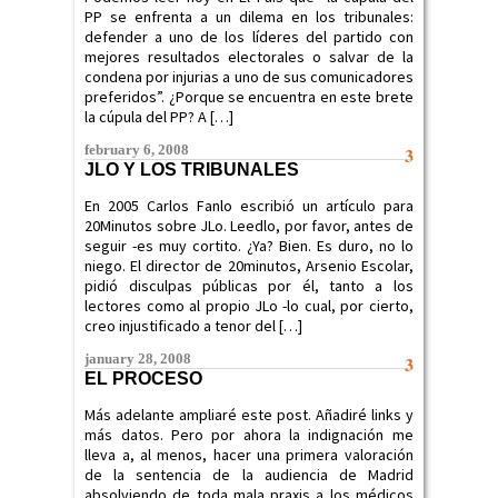
PP se enfrenta a un dilema en los tribunales:
defender a uno de los líderes del partido con
mejores resultados electorales o salvar de la
condena por injurias a uno de sus comunicadores
preferidos”. ¿Porque se encuentra en este brete
la cúpula del PP? A […]
february 6, 2008
3
JLO Y LOS TRIBUNALES
En 2005 Carlos Fanlo escribió un artículo para
20Minutos sobre JLo. Leedlo, por favor, antes de
seguir -es muy cortito. ¿Ya? Bien. Es duro, no lo
niego. El director de 20minutos, Arsenio Escolar,
pidió disculpas públicas por él, tanto a los
lectores como al propio JLo -lo cual, por cierto,
creo injustificado a tenor del […]
january 28, 2008
3
EL PROCESO
Más adelante ampliaré este post. Añadiré links y
más datos. Pero por ahora la indignación me
lleva a, al menos, hacer una primera valoración
de la sentencia de la audiencia de Madrid
absolviendo de toda mala praxis a los médicos