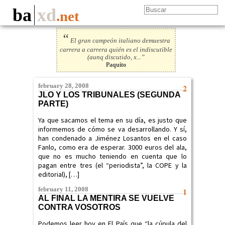
ba
xd
.net
“
El gran campeón italiano demuestra
carrera a carrera quién es el indiscutible
(aunq discutido, x...”
Paquito
february 28, 2008
2
JLO Y LOS TRIBUNALES (SEGUNDA
PARTE)
Ya que sacamos el tema en su día, es justo que
informemos de cómo se va desarrollando. Y sí,
han condenado a Jiménez Losantos en el caso
Fanlo, como era de esperar. 3000 euros del ala,
que no es mucho teniendo en cuenta que lo
pagan entre tres (el “periodista”, la COPE y la
editorial), […]
february 11, 2008
1
AL FINAL LA MENTIRA SE VUELVE
CONTRA VOSOTROS
Podemos leer hoy en El País que “la cúpula del