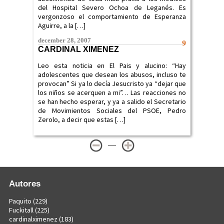
del Hospital Severo Ochoa de Leganés. Es
vergonzoso el comportamiento de Esperanza
Aguirre, a la […]
december 28, 2007
9
CARDINAL XIMENEZ
Leo esta noticia en El Pais y alucino: “Hay
adolescentes que desean los abusos, incluso te
provocan” Si ya lo decía Jesucristo ya “dejar que
los niños se acerquen a mi”… Las reacciones no
se han hecho esperar, y ya a salido el Secretario
de Movimientos Sociales del PSOE, Pedro
Zerolo, a decir que estas […]
—
Autores
Paquito
(229)
Fuckitall
(225)
cardinalximenez
(183)