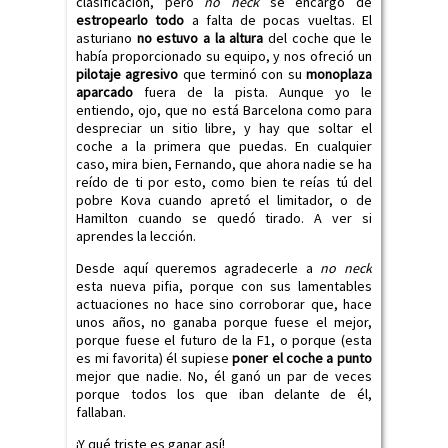
clasificación, pero
no neck
se encargó de
estropearlo todo
a falta de pocas vueltas. El
asturiano
no estuvo a la altura
del coche que le
había proporcionado su equipo, y nos ofreció un
pilotaje agresivo
que terminó con su
monoplaza
aparcado
fuera de la pista. Aunque yo le
entiendo, ojo, que no está Barcelona como para
despreciar un sitio libre, y hay que soltar el
coche a la primera que puedas. En cualquier
caso, mira bien, Fernando, que ahora nadie se ha
reído de ti por esto, como bien te reías tú del
pobre Kova cuando apretó el limitador, o de
Hamilton cuando se quedó tirado. A ver si
aprendes la lección.
Desde aquí queremos agradecerle a
no neck
esta nueva pifia, porque con sus lamentables
actuaciones no hace sino corroborar que, hace
unos años, no ganaba porque fuese el mejor,
porque fuese el futuro de la F1, o porque (esta
es mi favorita) él supiese
poner el coche a punto
mejor que nadie. No, él ganó un par de veces
porque todos los que iban delante de él,
fallaban.
¡Y qué triste es ganar así!