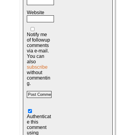
Website
Notify me
of followup
comments
via e-mail.
You can
also
subscribe
without
commentin
g.
Authenticat
e this
comment
using