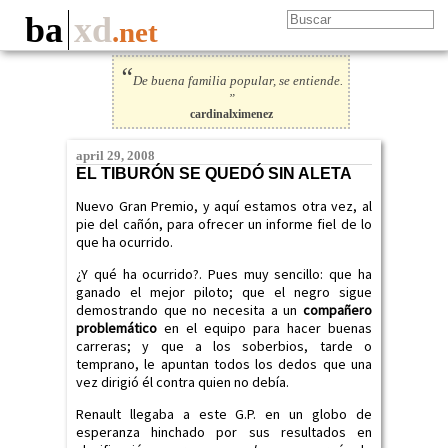
ba
xd
.net
“
De buena familia popular, se entiende.
”
cardinalximenez
april 29, 2008
EL TIBURÓN SE QUEDÓ SIN ALETA
Nuevo Gran Premio, y aquí estamos otra vez, al
pie del cañón, para ofrecer un informe fiel de lo
que ha ocurrido.
¿Y qué ha ocurrido?. Pues muy sencillo: que ha
ganado el mejor piloto; que el negro sigue
demostrando que no necesita a un
compañero
problemático
en el equipo para hacer buenas
carreras; y que a los soberbios, tarde o
temprano, le apuntan todos los dedos que una
vez dirigió él contra quien no debía.
Renault llegaba a este G.P. en un globo de
esperanza hinchado por sus resultados en