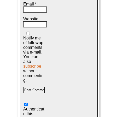
Email
*
Website
Notify me
of followup
comments
via e-mail.
You can
also
subscribe
without
commentin
g.
Authenticat
e this