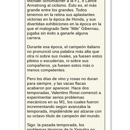
Michael Schumacher a la F1, o Lance
Armstrong al ciclismo. Esto es, el más
grande entre los grandes. Todos
tenemos en la retina sus aplastantes
victorias en la época de Honda, y sus
divertidas exhibiciones en la época en la
que el malogrado Sete “little” Gibernau,
jugaba sin éxito a ganarle alguna
carrera.
Durante esa época, el campeón italiano
no pronunció una palabra más alta que
otra ni sobre sus rivales, ya fuesen estos
pilotos o escuderías, ni sobre sus
compañeros, ya fuesen estos más o
menos competentes.
Pero los días de vino y rosas no duran
para siempre, y las vacas flacas
acabaron por aparecer. Hace dos
temporadas, Valentino Rossi comenzó a
experimentar serios problemas
mecánicos en su M1, los cuales fueron
incrementando según avanzaba la
temporada, impidiéndole así alzarse con
su octavo título de campeón del mundo.
Sigo: la pasada temporada, los
problemas técnicos de la Yamaha no