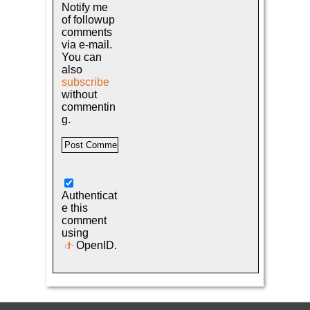
Notify me
of followup
comments
via e-mail.
You can
also
subscribe
without
commentin
g.
Authenticat
e this
comment
using
OpenID
.