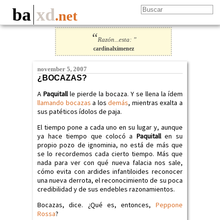
ba
xd
.net
“
Razón...esta: ”
cardinalximenez
november 5, 2007
¿BOCAZAS?
A
Paquitall
le pierde la bocaza. Y se llena la ídem
llamando
bocazas
a los
demás
, mientras exalta a
sus patéticos ídolos de paja.
El tiempo pone a cada uno en su lugar y, aunque
ya hace tiempo que colocó a
Paquitall
en su
propio pozo de ignominia, no está de más que
se lo recordemos cada cierto tiempo. Más que
nada para ver con qué nueva falacia nos sale,
cómo evita con ardides infantiloides reconocer
una nueva derrota, el reconocimiento de su poca
credibilidad y de sus endebles razonamientos.
Bocazas, dice. ¿Qué es, entonces,
Peppone
Rossa
?