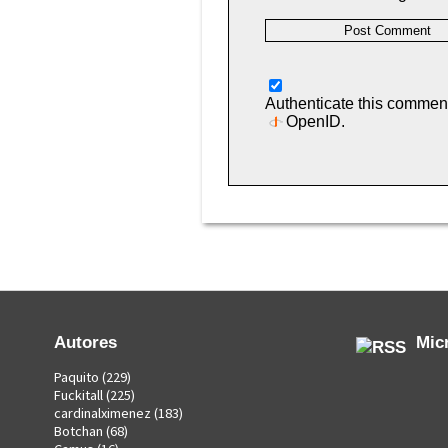
Authenticate this commen
OpenID
.
Autores
Mic
Paquito
(229)
Fuckitall
(225)
cardinalximenez
(183)
Botchan
(68)