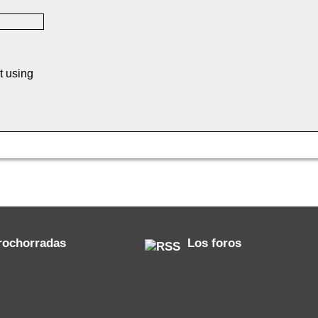
t using
rochorradas
Los foros