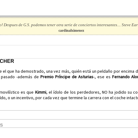
o! Despues de G.S. podemos tener otra serie de conciertos interesantes.... Steve Ear
cardinalximenez
ACHER
ue el que ha demostrado, una vez más, quién está un peldaño por encima 
 pasado -además de
Premio Príncipe de Asturias
-, ese es
Fernando Alo
omovilístico es que
Kimmi
, el ídolo de los perdedores, NO ha jodido su c
o, o un incentivo, por cada vez que termine la carrera con el coche intact
OS