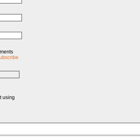
mments
ubscribe
t using