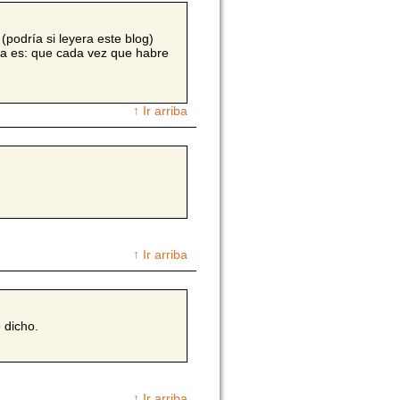
podría si leyera este blog)
ta es: que cada vez que habre
↑ Ir arriba
↑ Ir arriba
 dicho.
↑ Ir arriba