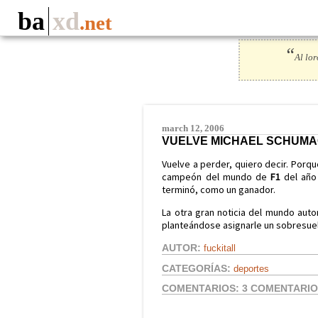
ba
xd
.net
“
Al lor
march 12, 2006
VUELVE MICHAEL SCHUM
Vuelve a perder, quiero decir. Porq
campeón del mundo de
F1
del año
terminó, como un ganador.
La otra gran noticia del mundo aut
planteándose asignarle un sobresueld
AUTOR:
fuckitall
CATEGORÍAS:
deportes
COMENTARIOS:
3 COMENTARI