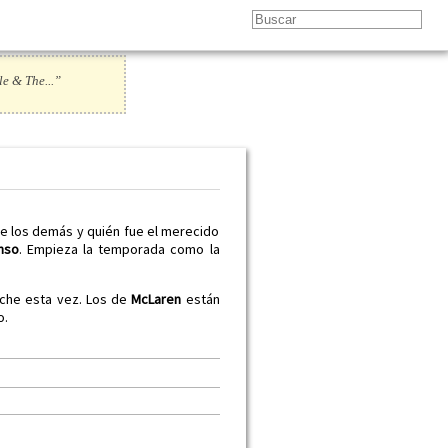
le & The...”
de los demás y quién fue el merecido
nso
. Empieza la temporada como la
oche esta vez. Los de
McLaren
están
o.