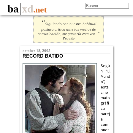
ba
xd
.net
“
Siguiendo con nuestra habitual
postura crítica ante los medios de
comunicación, me gustaría esta vez...”
Paquito
october 18, 2005
RECORD BATIDO
Segú
n “El
Mund
o”,
esta
cine
mato
gráfi
ca
parej
a
com
pues