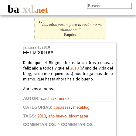
ba
xd
.net
“
Los años pasan, pero la razón no me
abandona. ”
Paquito
january 1, 2010
FELIZ 2010!!!
Dado que el Blogmaster está a otras cosas…
feliz año a todos y que el
2010
(6º año de vida del
blog, si no me equivoco…) nos traiga más de lo
mismo, que hasta ahora ha sido bueno.
Abrazos a todos.
AUTOR:
cardinalximenez
,
CATEGORÍAS:
cosassss
metablog
,
,
TAGS:
2010
año buevo
blogmaster
COMENTARIOS:
4 COMENTARIOS