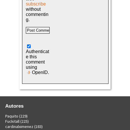
subscribe
without
commentin
g.
Authenticat
e this
comment
using
OpenID
.
Autores
Paquito
(229)
Fuckitall
(225)
cardinalximenez
(183)