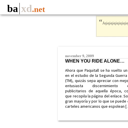
ba
xd
.net
“
Jajajajajajaja
november 9, 2009
WHEN YOU RIDE ALONE…
Ahora que Paquitall se ha vuelto un
en el estudio de la Segunda Guerra
(TM), quizás sepa apreciar con mej
entusiasta discernimiento ca
publicitarios de aquella época, 
que recopila la página del enlace. So
gran mayoría y por lo que se puede 
carteles americanos que espolean [