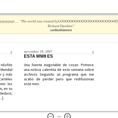
jajajajajaja...... "The world was created byGOOOOOOOOOOOOOOOOOOOOOOODig 
Richard Dawkins”
cardinalximenez
7
november 29, 2007
7
ESTA WWII ES
 néofito
Una fuente inagotable de cosas: Primera:
 Mundial
una noticia calentita de esta semana sobre
or y más
archivos Segunda: un programa que me
rteles
acabo de perder pero que redifusionan
como los
este mes.
n, en su
deducir,
…]
—