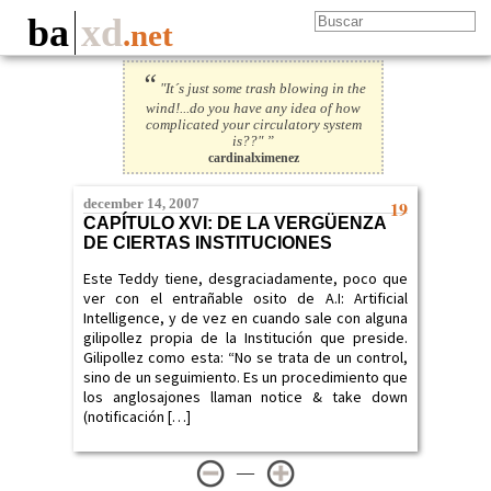
ba
xd
.net
“
"It´s just some trash blowing in the
wind!...do you have any idea of how
complicated your circulatory system
is??" ”
cardinalximenez
december 14, 2007
19
CAPÍTULO XVI: DE LA VERGÜENZA
DE CIERTAS INSTITUCIONES
Este Teddy tiene, desgraciadamente, poco que
ver con el entrañable osito de A.I: Artificial
Intelligence, y de vez en cuando sale con alguna
gilipollez propia de la Institución que preside.
Gilipollez como esta: “No se trata de un control,
sino de un seguimiento. Es un procedimiento que
los anglosajones llaman notice & take down
(notificación […]
—