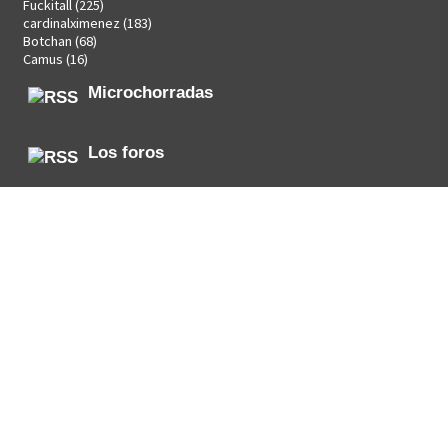
Fuckitall
(225)
cardinalximenez
(183)
Botchan
(68)
Camus
(16)
Microchorradas
Los foros