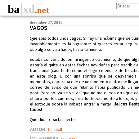
ba
xd
.net
december 27, 2012
VAGOS
Que sois todos unos vagos. Si hay una máxima que se cu
invariablemente es la siguiente: si quieres estar segur
que algo se va a hacer, hazlo tú mismo.
Estaba convencido, en mi ingenuo optimismo, de que alg
estaría al quite en estas fechas navideñas para escribir e
tradicional (casi tanto como el regio) mensaje de felicita
en este blog. Y, con una sonrisa que se desvanecía 
momentos, esperaba que de un momento a otro me llegar
correo de aviso de que fulanito había publicado un n
post. Pero no, ya se ve. Así que no me queda otra que c
el toro por los cuernos, mirarlo directamente a los ojos y
el estoque sobre la cabeza entrar a matar:
¡felices fiest
todos!
Que dios reparta suerte.
AUTOR:
fuckitall
CATEGORÍAS:
cosassss