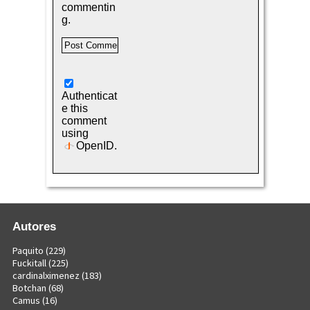
commentin
g.
Authenticat
e this
comment
using
OpenID
.
Autores
Paquito
(229)
Fuckitall
(225)
cardinalximenez
(183)
Botchan
(68)
Camus
(16)