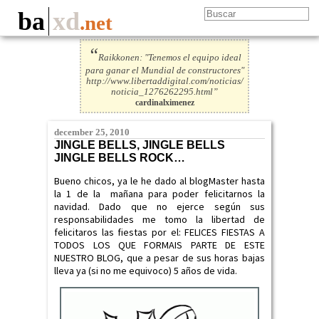
ba
xd
.net
“
Raikkonen: "Tenemos el equipo ideal
para ganar el Mundial de constructores"
http://www.libertaddigital.com/noticias/
noticia_1276262295.html”
cardinalximenez
december 25, 2010
JINGLE BELLS, JINGLE BELLS
JINGLE BELLS ROCK…
Bueno chicos, ya le he dado al blogMaster hasta
la 1 de la mañana para poder felicitarnos la
navidad. Dado que no ejerce según sus
responsabilidades me tomo la libertad de
felicitaros las fiestas por el: FELICES FIESTAS A
TODOS LOS QUE FORMAIS PARTE DE ESTE
NUESTRO BLOG, que a pesar de sus horas bajas
lleva ya (si no me equivoco) 5 años de vida.