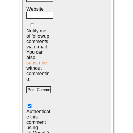
Website
Notify me
of followup
comments
via e-mail.
You can
also
subscribe
without
commentin
g.
Authenticat
e this
comment
using
OpenID
.