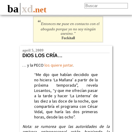
ba
xd
.net
“
Entonces me puse en contacto con el
abogado porque yo no soy ningún
asesino.”
Fuckitall
april 5, 2009
DIOS LOS CRÍA…
… y la PECO
los quiere juntar
.
“Me dijo que habían decidido que
no hiciera ‘La Mañana’ a partir de la
próxima temporada”, revela
Losantos, “y que me ofrecían pasar
a la tarde y hacer ‘La Linterna’ de
las diez a las doce de la noche, que
compartiría el programa con César
Vidal, que haría las dos primeras
horas, desde las ocho”.
Nota: se rumorea que las autoridades de la
emisora epiponescopal están barajando la