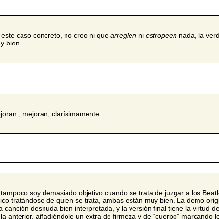
 este caso concreto, no creo ni que
arreglen
ni
estropeen
nada, la ver
y bien.
joran , mejoran, clarísimamente
 tampoco soy demasiado objetivo cuando se trata de juzgar a los Beat
gico tratándose de quien se trata, ambas están muy bien. La demo origi
a canción desnuda bien interpretada, y la versión final tiene la virtud d
 la anterior, añadiéndole un extra de firmeza y de “cuerpo” marcando