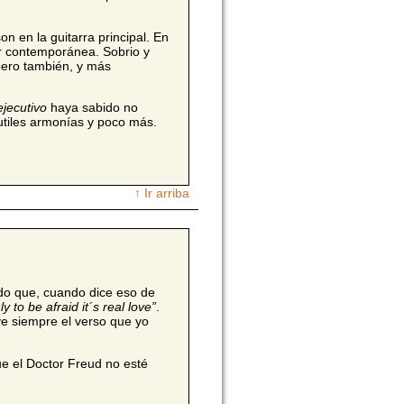
n en la guitarra principal. En
ar contemporánea. Sobrio y
pero también, y más
ejecutivo
haya sabido no
utiles armonías y poco más.
↑ Ir arriba
do que, cuando dice eso de
ly to be afraid it´s real love”
.
e siempre el verso que yo
e el Doctor Freud no esté