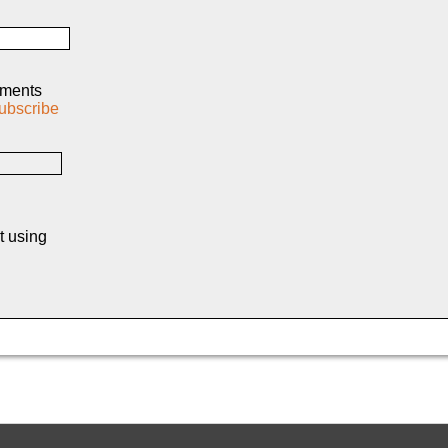
mments
ubscribe
t using