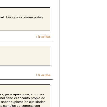
dad. Las dos versiones están
↑ Ir arriba
↑ Ir arriba
les, pero
opino
que, como es
nal tiene el encanto propio de
e saber explotar las cualidades
 los cambios de compás con