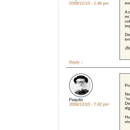
ex
2008/12/10 - 1:46 pm
A 
mi
co
im
De
en
¡B
Reply
↓
Po
No
“no
Paquito
De
2008/12/10 - 7:42 pm
di
Hu
vi