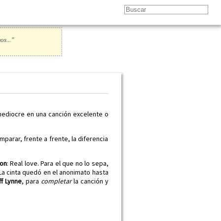
os...”
mediocre en una canción excelente o
rar, frente a frente, la diferencia
on
: Real love. Para el que no lo sepa,
La cinta quedó en el anonimato hasta
ff Lynne
, para
completar
la canción y