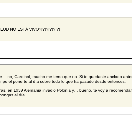
EUD NO ESTÁ VIVO?!?!?!?!?!?!
e… no, Cardinal, mucho me temo que no. Si te quedaste anclado antes
empo el ponerte al día sobre todo lo que ha pasado desde entonces.
rás, en 1939 Alemania invadió Polonia y… bueno, te voy a recomendar 
 pongas al día.