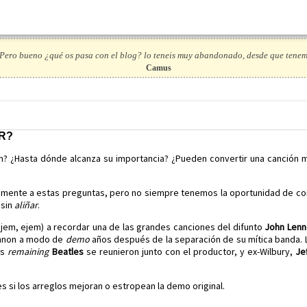
Pero bueno ¿qué os pasa con el blog? lo teneis muy abandonado, desde que tenem
Camus
R?
n? ¿Hasta dónde alcanza su importancia? ¿Pueden convertir una canción 
nte a estas preguntas, pero no siempre tenemos la oportunidad de compa
 sin
aliñar
.
jem, ejem) a recordar una de las grandes canciones del difunto
John Lenn
ennon a modo de
demo
años después de la separación de su mítica banda. 
es
remaining
Beatles
se reunieron junto con el productor, y ex-Wilbury,
Je
s si los arreglos mejoran o estropean la demo original.