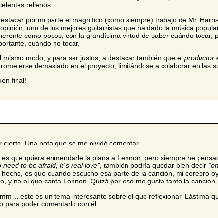
celentes rellenos.
destacar por mi parte el magnífico (como siempre) trabajo de Mr. Harriso
 opinión, uno de los mejores guitarristas que ha dado la música popul
herente como pocos, con la grandísima virtud de saber cuándo tocar, 
portante, cuándo no tocar.
l mismo modo, y para ser justos, a destacar también que el
productor 
trometerse demasiado en el proyecto, limitándose a colaborar en las s
uen final!
r cierto. Una nota que se me olvidó comentar.
 es que quiera enmendarle la plana a Lennon, pero siempre he pensa
 need to be afraid, it´s real love”
, también podría quedar bien decir
“on
 hecho, es que cuando escucho esa parte de la canción, mi cerebro oy
go, y no el que canta Lennon. Quizá por eso me gusta tanto la canción.
mm… este es un tema interesante sobre el que reflexionar. Lástima qu
vo para poder comentarlo con él.