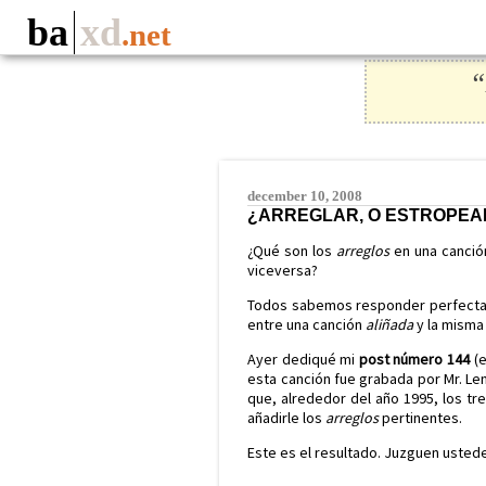
ba
xd
.net
“
december 10, 2008
¿ARREGLAR, O ESTROPEA
¿Qué son los
arreglos
en una canció
viceversa?
Todos sabemos responder perfectame
entre una canción
aliñada
y la misma
Ayer dediqué mi
post número 144
(e
esta canción fue grabada por Mr. L
que, alrededor del año 1995, los tr
añadirle los
arreglos
pertinentes.
Este es el resultado. Juzguen ustede