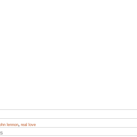
,
john lennon
real love
OS