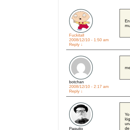
En
mu
Fuckitall
2008/12/10 - 1:50 am
Reply
↓
me
botchan
2008/12/10 - 2:17 am
Reply
↓
Yo
ló
un
de
Paquito