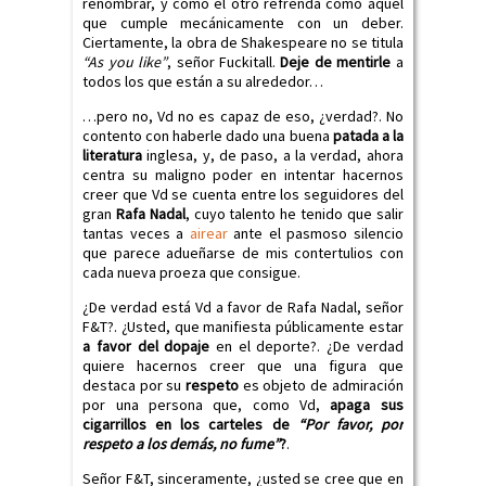
renombrar, y como el otro refrenda como aquel
que cumple mecánicamente con un deber.
Ciertamente, la obra de Shakespeare no se titula
“As you like”
, señor Fuckitall.
Deje de mentirle
a
todos los que están a su alrededor…
…pero no, Vd no es capaz de eso, ¿verdad?. No
contento con haberle dado una buena
patada a la
literatura
inglesa, y, de paso, a la verdad, ahora
centra su maligno poder en intentar hacernos
creer que Vd se cuenta entre los seguidores del
gran
Rafa Nadal
, cuyo talento he tenido que salir
tantas veces a
airear
ante el pasmoso silencio
que parece adueñarse de mis contertulios con
cada nueva proeza que consigue.
¿De verdad está Vd a favor de Rafa Nadal, señor
F&T?. ¿Usted, que manifiesta públicamente estar
a favor del dopaje
en el deporte?. ¿De verdad
quiere hacernos creer que una figura que
destaca por su
respeto
es objeto de admiración
por una persona que, como Vd,
apaga sus
cigarrillos en los carteles de
“Por favor, por
respeto a los demás, no fume”
?
.
Señor F&T, sinceramente, ¿usted se cree que en