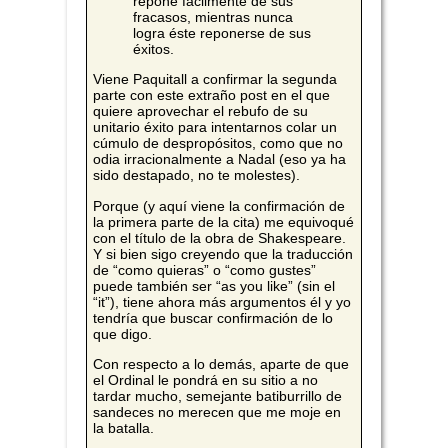
repone fácilmente de sus
fracasos, mientras nunca
logra éste reponerse de sus
éxitos.
Viene Paquitall a confirmar la segunda
parte con este extraño post en el que
quiere aprovechar el rebufo de su
unitario éxito para intentarnos colar un
cúmulo de despropósitos, como que no
odia irracionalmente a Nadal (eso ya ha
sido destapado, no te molestes).
Porque (y aquí viene la confirmación de
la primera parte de la cita) me equivoqué
con el título de la obra de Shakespeare.
Y si bien sigo creyendo que la traducción
de “como quieras” o “como gustes”
puede también ser “as you like” (sin el
“it”), tiene ahora más argumentos él y yo
tendría que buscar confirmación de lo
que digo.
Con respecto a lo demás, aparte de que
el Ordinal le pondrá en su sitio a no
tardar mucho, semejante batiburrillo de
sandeces no merecen que me moje en
la batalla.