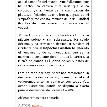
actual campeón del mundo,
Kimi Raikkonen
, que
ha hecho una carrera muy seria que le ha
colocado ya al frente de la clasificación de
pilotos. El finlandés es un piloto que goza de mi
simpatía y, me consta, también de la del
Cardinal
(hombre de buen criterio… la mayoría de las
veces).
No neck
, por su parte, nos ha ofrecido hoy un
pilotaje sobrio y sin sobresaltos
. Ha salido
décimo, y ha terminado décimo. Ni siquiera el
incidente con el
Inspector Hamilton
ha alterado
el rendimiento de su monoplaza, que se ha
mantenido constante durante toda la carrera. La
lejanía de
Alonso X El Sobrio
de los puestos de
cabeza empieza a no ser noticia.
Esto es todo por hoy. Ahora nos tomaremos un
descanso de dos semanas, momento en el cual
volveremos a tomar contacto con todos Vds.
desde Barcelona, donde se disputa la cuarta
prueba del mundial de Fórmula 1 – 2008.
Ahí estaremos para contarlo.
AUTOR:
paquito