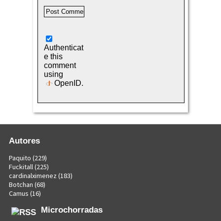
Authenticat
e this
comment
using
OpenID
.
Autores
Paquito
(229)
Fuckitall
(225)
cardinalximenez
(183)
Botchan
(68)
Camus
(16)
Microchorradas