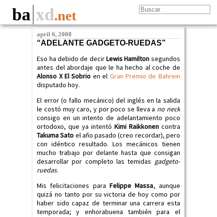
ba
xd
.net
april 6, 2008
“ADELANTE GADGETO-RUEDAS”
Eso ha debido de decir
Lewis Hamilton
segundos
antes del abordaje que le ha hecho al coche de
Alonso X
El Sobrio
en el
Gran Premio de Bahrein
disputado hoy.
El error (o fallo mecánico) del inglés en la salida
le costó muy caro, y por poco se lleva a
no neck
consigo en un intento de adelantamiento poco
ortodoxo, que ya intentó
Kimi Raikkonen
contra
Takuma Sato
el año pasado (creo recordar), pero
con idéntico resultado. Los mecánicos tienen
mucho trabajo por delante hasta que consigan
desarrollar por completo las temidas
gadgeto-
ruedas
.
Mis felicitaciones para
Felippe Massa
, aunque
quizá no tanto por su victoria de hoy como por
haber sido capaz de terminar una carrera esta
temporada; y enhorabuena también para el