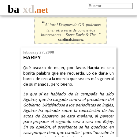
ba
xd
.net
“
Al loro! Despues de G.S. podemos
tener otra serie de conciertos
interesantes.... Steve Earle & The...”
cardinalximenez
february 27, 2008
HARPY
Qué ascazo de mujer, por favor. Harpía es una
bonita palabra que me recuerda. Lo de darle un
barniz de oro a la mierda que sea es más general
de su manada, pero bueno.
La que sí ha hablado de la campaña ha sido
Aguirre, que ha cargado contra el presidente del
Gobierno. Dirigiéndose a los periodistas en inglés,
Aguirre ha opinado sobre la cancelación de los
actos de Zapatero de esta mañana, al parecer
para preparar el segundo cara a cara con Rajoy.
En su opinión, el presidente se ha quedado en
casa porque tiene que estudiar” pues “no sabe lo