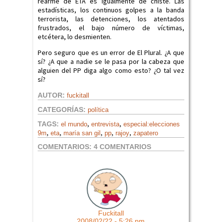
rearme de ETA es igualmente de chiste. Las
estadísticas, los continuos golpes a la banda
terrorista, las detenciones, los atentados
frustrados, el bajo número de víctimas,
etcétera, lo desmienten.
Pero seguro que es un error de El Plural. ¿A que
sí? ¿A que a nadie se le pasa por la cabeza que
alguien del PP diga algo como esto? ¿O tal vez
sí?
AUTOR:
fuckitall
CATEGORÍAS:
política
,
,
TAGS:
el mundo
entrevista
especial:elecciones
,
,
,
,
,
9m
eta
maría san gil
pp
rajoy
zapatero
COMENTARIOS:
4 COMENTARIOS
Fuckitall
2008/02/22 - 5:26 pm