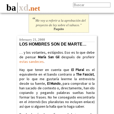
ba
xd
.net
“
Me voy a referir a la aprobación del
proyecto de ley sobre el tabaco.”
Paquito
february 21, 2008
LOS HOMBRES SON DE MARTE…
… y los votantes, estúpidos. Eso es lo que debe
de pensar
María San Gil
después de proferir
estas sandeces
.
Hay que tener en cuenta que
El Plural
es el
equivalente en el bando contrario a
The Fascist
,
por lo que me gustaría leerme la entrevista
desde su fuente,
El Mundo
, para comprobar si la
han sacado de contexto o, directamente, han ido
copiando y pegando palabras sueltas hasta
formar las frases. No he conseguido encontrarla
en el
internés
(los pluralistas no incluyen enlace)
así que si alguien la halla que lo haga saber.