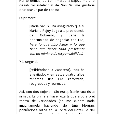
Por lo demás, de confirmarse la bajeza moral o
desahucio intelectual de San Gil, me gustaría
destacar un par de cosas:
La primera:
[María San Gil] ha asegurado que si
Mariano Rajoy llega a la presidencia
del Gobierno, y tiene la
oportunidad de negociar con ETA,
hará lo que hizo Aznar y lo que
tiene que hacer todo presidente
con un mínimo de responsabilidad
.
Y la segunda:
[refiriéndose a Zapatero]…nos ha
engañado, y en estos cuatro años
tenemos una ETA reforzada,
reagrupada y rearmada.
Así, con dos cojones. Sin escapársele una risita
ni nada. La primera frase roza la ópera bufa o el
teatro de variedades (no me cuesta nada
imaginármela haciendo de
Lina Morgan
,
poniéndose bizca en La Tonta del Bote). Lo del