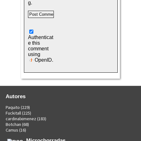
g.
Authenticat
e this
comment
using
OpenID
.
Autores
Paquito
(229)
Fuckitall
(225)
cardinalximenez
(183)
Botchan
(68)
Camus
(16)
Microchorradas