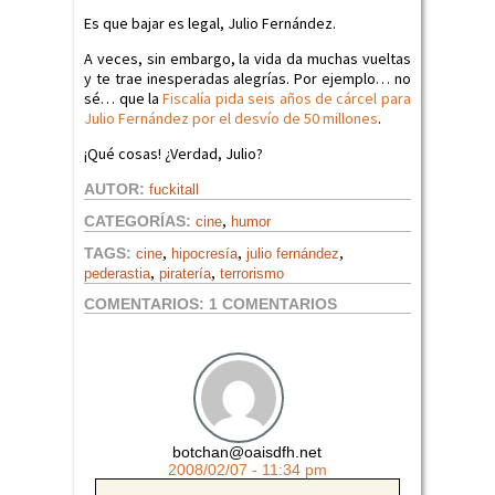
Es que bajar es legal, Julio Fernández.
A veces, sin embargo, la vida da muchas vueltas
y te trae inesperadas alegrías. Por ejemplo… no
sé… que la
Fiscalía pida seis años de cárcel para
Julio Fernández por el desvío de 50 millones
.
¡Qué cosas! ¿Verdad, Julio?
AUTOR:
fuckitall
,
CATEGORÍAS:
cine
humor
,
,
,
TAGS:
cine
hipocresía
julio fernández
,
,
pederastia
piratería
terrorismo
COMENTARIOS:
1 COMENTARIOS
botchan@oaisdfh.net
2008/02/07 - 11:34 pm