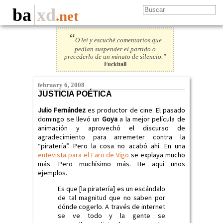
ba
xd
.net
“
O leí y escuché comentarios que
pedían suspender el partido o
precederlo de un minuto de silencio.”
Fuckitall
february 6, 2008
JUSTICIA POÉTICA
Julio Fernández
es productor de cine. El pasado
domingo se llevó un
Goya
a la mejor película de
animación y aprovechó el discurso de
agradecimiento para arremeter contra la
“piratería”. Pero la cosa no acabó ahí. En una
entevista para el Faro de Vigo
se explaya mucho
más. Pero muchísimo más. He aquí unos
ejemplos.
Es que [la piratería] es un escándalo
de tal magnitud que no saben por
dónde cogerlo. A través de internet
se ve todo y la gente se