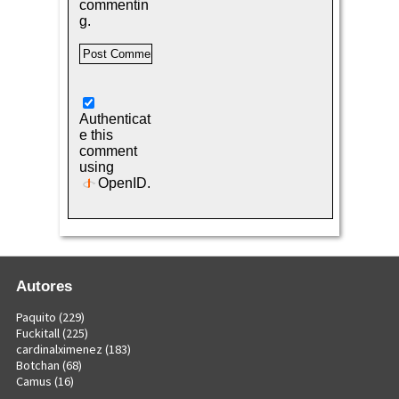
commentin
g.
Authenticat
e this
comment
using
OpenID
.
Autores
Paquito
(229)
Fuckitall
(225)
cardinalximenez
(183)
Botchan
(68)
Camus
(16)