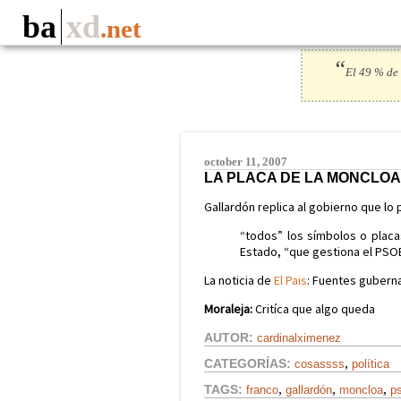
ba
xd
.net
“
El 49 % de 
october 11, 2007
LA PLACA DE LA MONCLO
Gallardón replica al gobierno que lo
“todos” los símbolos o plac
Estado, “que gestiona el PSOE
La noticia de
El Pais
: Fuentes gubern
Moraleja:
Critíca que algo queda
AUTOR:
cardinalximenez
,
CATEGORÍAS:
cosassss
política
,
,
,
TAGS:
franco
gallardón
moncloa
p