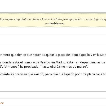
los hogares españoles no tienen Internet debido principalmente al coste Alguien q
cardinalximenez
A
 primero que tienen que hacer es quitar la placa de Franco que hay en la Mo
as donde está el nombre de Franco en Madrid están en dependencias de l
”, “al menos”, ha precisado, “hasta el próximo mes de marzo”.
amentales precisan que existió, pero que fue tapado por otra placa hace t
soe