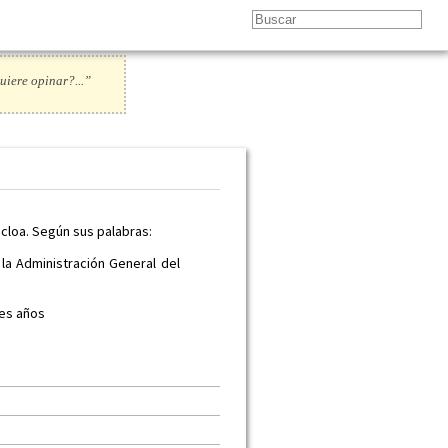
uiere opinar?...”
ncloa. Según sus palabras:
a Administración General del
res años