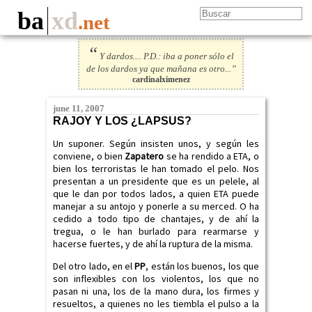
ba
xd
.net
“
Y dardos.... P.D.: iba a poner sólo el
de los dardos ya que mañana es otro...”
cardinalximenez
june 11, 2007
RAJOY Y LOS ¿LAPSUS?
Un suponer. Según insisten unos, y según les
conviene, o bien
Zapatero
se ha rendido a ETA, o
bien los terroristas le han tomado el pelo. Nos
presentan a un presidente que es un pelele, al
que le dan por todos lados, a quien ETA puede
manejar a su antojo y ponerle a su merced. O ha
cedido a todo tipo de chantajes, y de ahí la
tregua, o le han burlado para rearmarse y
hacerse fuertes, y de ahí la ruptura de la misma.
Del otro lado, en el
PP
, están los buenos, los que
son inflexibles con los violentos, los que no
pasan ni una, los de la mano dura, los firmes y
resueltos, a quienes no les tiembla el pulso a la