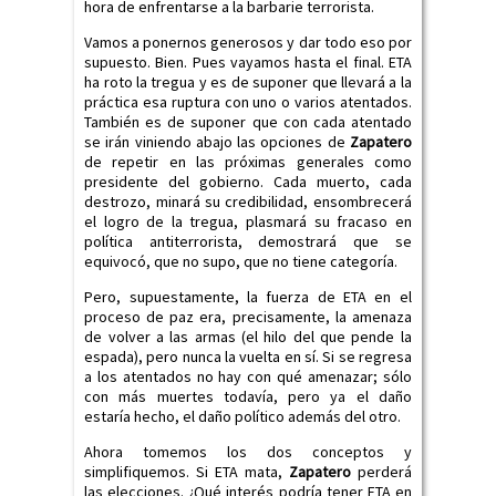
hora de enfrentarse a la barbarie terrorista.
Vamos a ponernos generosos y dar todo eso por
supuesto. Bien. Pues vayamos hasta el final. ETA
ha roto la tregua y es de suponer que llevará a la
práctica esa ruptura con uno o varios atentados.
También es de suponer que con cada atentado
se irán viniendo abajo las opciones de
Zapatero
de repetir en las próximas generales como
presidente del gobierno. Cada muerto, cada
destrozo, minará su credibilidad, ensombrecerá
el logro de la tregua, plasmará su fracaso en
política antiterrorista, demostrará que se
equivocó, que no supo, que no tiene categoría.
Pero, supuestamente, la fuerza de ETA en el
proceso de paz era, precisamente, la amenaza
de volver a las armas (el hilo del que pende la
espada), pero nunca la vuelta en sí. Si se regresa
a los atentados no hay con qué amenazar; sólo
con más muertes todavía, pero ya el daño
estaría hecho, el daño político además del otro.
Ahora tomemos los dos conceptos y
simplifiquemos. Si ETA mata,
Zapatero
perderá
las elecciones. ¿Qué interés podría tener ETA en