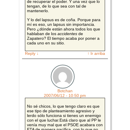
de recuperar el poder. Y una vez que lo
tengan, de lo que sea con tal de
mantenerlo.
Y lo del lapsus es de coña. Porque para
mí es eso, un lapsus sin importancia.
Pero ¿dónde están ahora todos los que
hablaban de los
accidentes
de
Zapatero? El tiempo acaba por poner a
cada uno en su sitio.
Reply
↓
↑ Ir arriba
Botchan
2007/06/12 - 10:50 pm
No sé chicos, lo que tengo claro es que
ese tipo de planteamiento agresivo y
lerdo sólo funciona si tienes un enemigo
con el que luchar.Está claro que al PP le
venía muy mal que el PSOE acabara con
ETA de manera pacífica, con lo que no