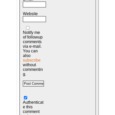
Website
Notify me
of followup
comments
via e-mail.
You can
also
subscribe
without
commentin
g.
Authenticat
e this
comment