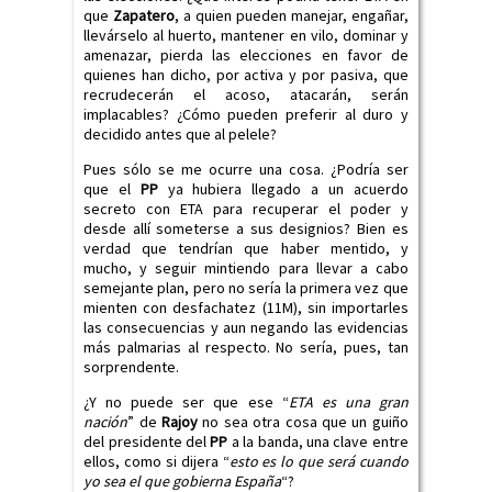
que
Zapatero
, a quien pueden manejar, engañar,
llevárselo al huerto, mantener en vilo, dominar y
amenazar, pierda las elecciones en favor de
quienes han dicho, por activa y por pasiva, que
recrudecerán el acoso, atacarán, serán
implacables? ¿Cómo pueden preferir al duro y
decidido antes que al pelele?
Pues sólo se me ocurre una cosa. ¿Podría ser
que el
PP
ya hubiera llegado a un acuerdo
secreto con ETA para recuperar el poder y
desde allí someterse a sus designios? Bien es
verdad que tendrían que haber mentido, y
mucho, y seguir mintiendo para llevar a cabo
semejante plan, pero no sería la primera vez que
mienten con desfachatez (11M), sin importarles
las consecuencias y aun negando las evidencias
más palmarias al respecto. No sería, pues, tan
sorprendente.
¿Y no puede ser que ese “
ETA es una gran
nación
” de
Rajoy
no sea otra cosa que un guiño
del presidente del
PP
a la banda, una clave entre
ellos, como si dijera “
esto es lo que será cuando
yo sea el que gobierna España
“?