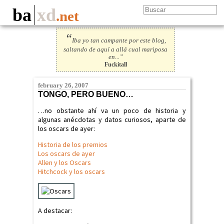
ba
xd
.net
“
Iba yo tan campante por este blog,
saltando de aquí a allá cual mariposa
en...”
Fuckitall
february 26, 2007
TONGO, PERO BUENO…
…no obstante ahí va un poco de historia y
algunas anécdotas y datos curiosos, aparte de
los oscars de ayer:
Historia de los premios
Los oscars de ayer
Allen y los Oscars
Hitchcock y los oscars
A destacar: