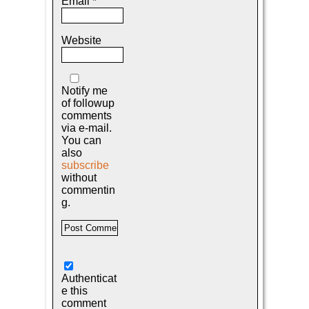
Email
*
Website
Notify me
of followup
comments
via e-mail.
You can
also
subscribe
without
commentin
g.
Authenticat
e this
comment