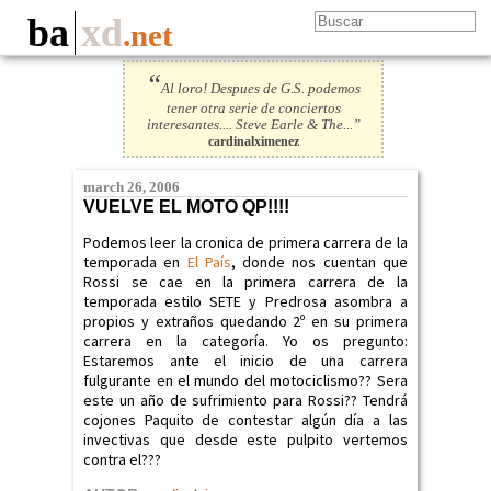
ba
xd
.net
“
Al loro! Despues de G.S. podemos
tener otra serie de conciertos
interesantes.... Steve Earle & The...”
cardinalximenez
march 26, 2006
VUELVE EL MOTO QP!!!!
Podemos leer la cronica de primera carrera de la
temporada en
El País
, donde nos cuentan que
Rossi se cae en la primera carrera de la
temporada estilo SETE y Predrosa asombra a
propios y extraños quedando 2º en su primera
carrera en la categoría. Yo os pregunto:
Estaremos ante el inicio de una carrera
fulgurante en el mundo del motociclismo?? Sera
este un año de sufrimiento para Rossi?? Tendrá
cojones Paquito de contestar algún día a las
invectivas que desde este pulpito vertemos
contra el???