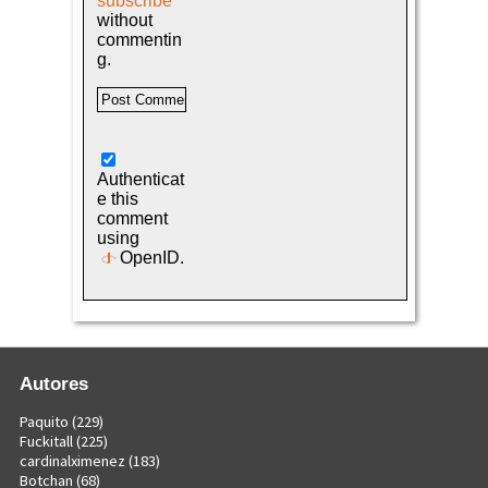
subscribe
without
commentin
g.
Authenticat
e this
comment
using
OpenID
.
Autores
Paquito
(229)
Fuckitall
(225)
cardinalximenez
(183)
Botchan
(68)