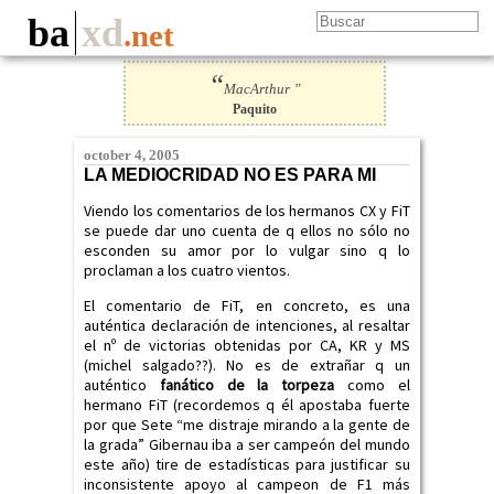
ba
xd
.net
“
MacArthur ”
Paquito
october 4, 2005
LA MEDIOCRIDAD NO ES PARA MI
Viendo los comentarios de los hermanos CX y FiT
se puede dar uno cuenta de q ellos no sólo no
esconden su amor por lo vulgar sino q lo
proclaman a los cuatro vientos.
El comentario de FiT, en concreto, es una
auténtica declaración de intenciones, al resaltar
el nº de victorias obtenidas por CA, KR y MS
(michel salgado??). No es de extrañar q un
auténtico
fanático de la torpeza
como el
hermano FiT (recordemos q él apostaba fuerte
por que Sete “me distraje mirando a la gente de
la grada” Gibernau iba a ser campeón del mundo
este año) tire de estadísticas para justificar su
inconsistente apoyo al campeon de F1 más