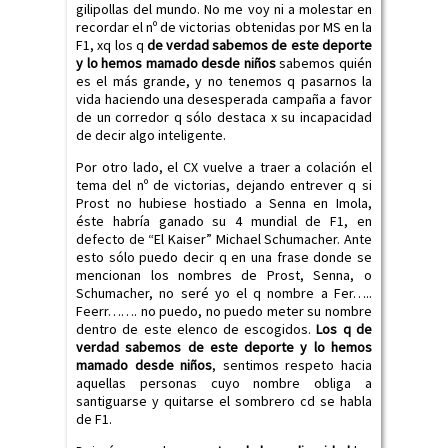
gilipollas del mundo. No me voy ni a molestar en
recordar el nº de victorias obtenidas por MS en la
F1, xq los q
de verdad sabemos de este deporte
y lo hemos mamado desde niños
sabemos quién
es el más grande, y no tenemos q pasarnos la
vida haciendo una desesperada campaña a favor
de un corredor q sólo destaca x su incapacidad
de decir algo inteligente.
Por otro lado, el CX vuelve a traer a colación el
tema del nº de victorias, dejando entrever q si
Prost no hubiese hostiado a Senna en Imola,
éste habría ganado su 4 mundial de F1, en
defecto de “El Kaiser” Michael Schumacher. Ante
esto sólo puedo decir q en una frase donde se
mencionan los nombres de Prost, Senna, o
Schumacher, no seré yo el q nombre a Fer…..
Feerr……. no puedo, no puedo meter su nombre
dentro de este elenco de escogidos.
Los q de
verdad sabemos de este deporte y lo hemos
mamado desde niños
, sentimos respeto hacia
aquellas personas cuyo nombre obliga a
santiguarse y quitarse el sombrero cd se habla
de F1.