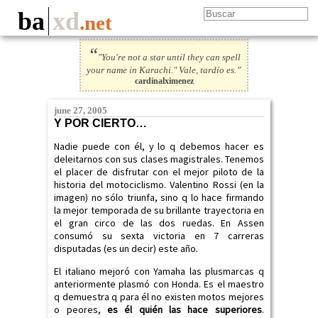
ba
xd
.net
“
"You're not a star until they can spell
your name in Karachi." Vale, tardío es.”
cardinalximenez
june 27, 2005
Y POR CIERTO…
Nadie puede con él, y lo q debemos hacer es
deleitarnos con sus clases magistrales. Tenemos
el placer de disfrutar con el mejor piloto de la
historia del motociclismo. Valentino Rossi (en la
imagen) no sólo triunfa, sino q lo hace firmando
la mejor temporada de su brillante trayectoria en
el gran circo de las dos ruedas. En Assen
consumó su sexta victoria en 7 carreras
disputadas (es un decir) este año.
El italiano mejoró con Yamaha las plusmarcas q
anteriormente plasmó con Honda. Es el maestro
q demuestra q para él no existen motos mejores
o peores,
es él quién las hace superiores
.