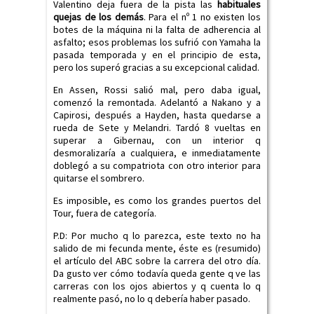
Valentino deja fuera de la pista las
habituales
quejas de los demás
. Para el nº 1 no existen los
botes de la máquina ni la falta de adherencia al
asfalto; esos problemas los sufrió con Yamaha la
pasada temporada y en el principio de esta,
pero los superó gracias a su excepcional calidad.
En Assen, Rossi salió mal, pero daba igual,
comenzó la remontada. Adelantó a Nakano y a
Capirosi, después a Hayden, hasta quedarse a
rueda de Sete y Melandri. Tardó 8 vueltas en
superar a Gibernau, con un interior q
desmoralizaría a cualquiera, e inmediatamente
doblegó a su compatriota con otro interior para
quitarse el sombrero.
Es imposible, es como los grandes puertos del
Tour, fuera de categoría.
P.D: Por mucho q lo parezca, este texto no ha
salido de mi fecunda mente, éste es (resumido)
el artículo del ABC sobre la carrera del otro día.
Da gusto ver cómo todavía queda gente q ve las
carreras con los ojos abiertos y q cuenta lo q
realmente pasó, no lo q debería haber pasado.