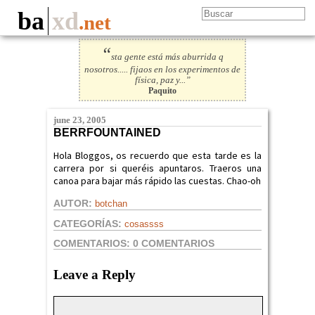
ba
xd
.net
“
sta gente está más aburrida q
nosotros..... fijaos en los experimentos de
física, paz y...”
Paquito
june 23, 2005
BERRFOUNTAINED
Hola Bloggos, os recuerdo que esta tarde es la
carrera por si queréis apuntaros. Traeros una
canoa para bajar más rápido las cuestas. Chao-oh
AUTOR:
botchan
CATEGORÍAS:
cosassss
COMENTARIOS:
0 COMENTARIOS
Leave a Reply