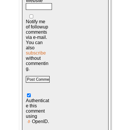
Website
Notify me
of followup
comments
via e-mail.
You can
also
subscribe
without
commentin
g.
Authenticat
e this
comment
using
OpenID
.