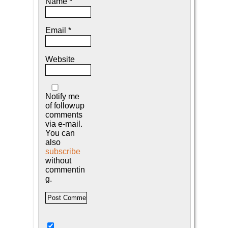
Name
*
Email
*
Website
Notify me
of followup
comments
via e-mail.
You can
also
subscribe
without
commentin
g.