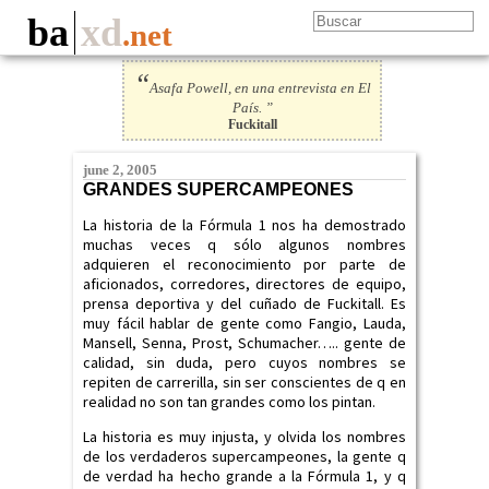
ba
xd
.net
“
Asafa Powell, en una entrevista en El
País. ”
Fuckitall
june 2, 2005
GRANDES SUPERCAMPEONES
La historia de la Fórmula 1 nos ha demostrado
muchas veces q sólo algunos nombres
adquieren el reconocimiento por parte de
aficionados, corredores, directores de equipo,
prensa deportiva y del cuñado de Fuckitall. Es
muy fácil hablar de gente como Fangio, Lauda,
Mansell, Senna, Prost, Schumacher….. gente de
calidad, sin duda, pero cuyos nombres se
repiten de carrerilla, sin ser conscientes de q en
realidad no son tan grandes como los pintan.
La historia es muy injusta, y olvida los nombres
de los verdaderos supercampeones, la gente q
de verdad ha hecho grande a la Fórmula 1, y q