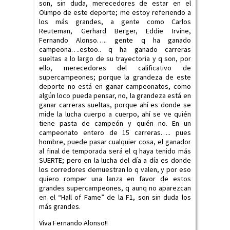
son, sin duda, merecedores de estar en el
Olimpo de este deporte; me estoy referiendo a
los más grandes, a gente como Carlos
Reuteman, Gerhard Berger, Eddie Irvine,
Fernando Alonso….. gente q ha ganado
campeona….estoo.. q ha ganado carreras
sueltas a lo largo de su trayectoria y q son, por
ello, merecedores del calificativo de
supercampeones; porque la grandeza de este
deporte no está en ganar campeonatos, como
algún loco pueda pensar, no, la grandeza está en
ganar carreras sueltas, porque ahí es donde se
mide la lucha cuerpo a cuerpo, ahí se ve quién
tiene pasta de campeón y quién no. En un
campeonato entero de 15 carreras….. pues
hombre, puede pasar cualquier cosa, el ganador
al final de temporada será el q haya tenido más
SUERTE; pero en la lucha del día a día es donde
los corredores demuestran lo q valen, y por eso
quiero romper una lanza en favor de estos
grandes supercampeones, q aunq no aparezcan
en el “Hall of Fame” de la F1, son sin duda los
más grandes.
Viva Fernando Alonso!!