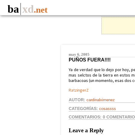
ba
xd
.net
may 6, 2005
PUÑOS FUERA!!!!
Ya de verdad que lo dejo por hoy, p
mas selctos de la tierra en estos
barbacoas (un momento, esas dos c
RatzingerZ
AUTOR:
cardinalximenez
CATEGORÍAS:
cosassss
COMENTARIOS:
0 COMENTARI
Leave a Reply