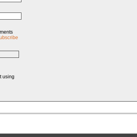
mments
ubscribe
t using