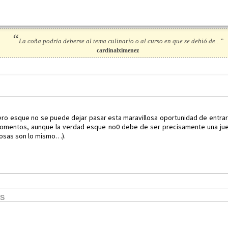
“
La coña podría deberse al tema culinario o al curso en que se debió de...”
cardinalximenez
ero esque no se puede dejar pasar esta maravillosa oportunidad de entrar
 momentos, aunque la verdad esque no0 debe de ser precisamente una j
osas son lo mismo…).
OS