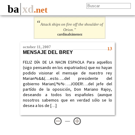
ba
xd
.net
“
Attack ships on fire off the shoulder of
Orion.”
cardinalximenez
october 11, 2007
13
MENSAJE DEL BREY
FELIZ DÍA DE LA NACIN ESPAOLA Para aquellos
(sigo pensando en los expatriados) que no hayan
podido visionar el mensaje de nuestro rey
Marian%&&(….esto…..del presidente del
gobierno Marian(/%%·….JODER!….del jefe del
partído de la oposición, Don Mariano Rajoy,
deseando a todos los españoles (aunque
nosotros sabemos que en verdad sólo se lo
desea a los de […]
—