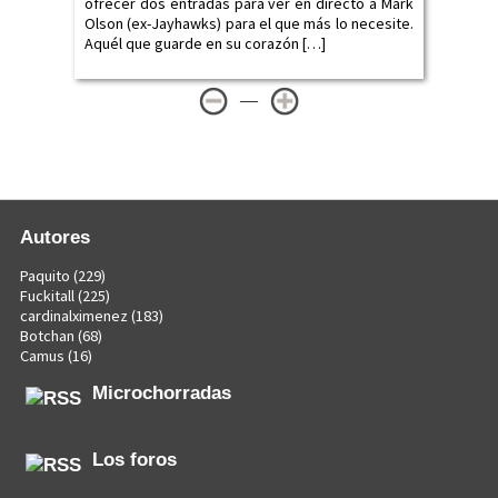
ofrecer dos entradas para ver en directo a Mark
Olson (ex-Jayhawks) para el que más lo necesite.
Aquél que guarde en su corazón […]
—
Autores
Paquito
(229)
Fuckitall
(225)
cardinalximenez
(183)
Botchan
(68)
Camus
(16)
Microchorradas
Los foros