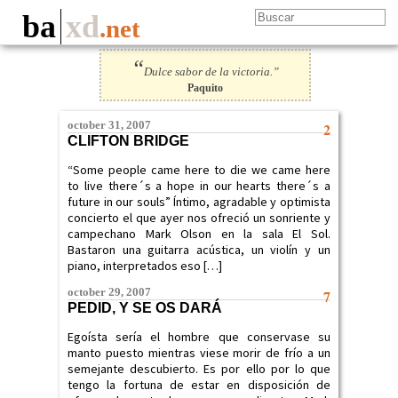
ba
xd
.net
“
Dulce sabor de la victoria.”
Paquito
october 31, 2007
2
CLIFTON BRIDGE
“Some people came here to die we came here
to live there´s a hope in our hearts there´s a
future in our souls” Íntimo, agradable y optimista
concierto el que ayer nos ofreció un sonriente y
campechano Mark Olson en la sala El Sol.
Bastaron una guitarra acústica, un violín y un
piano, interpretados eso […]
october 29, 2007
7
PEDID, Y SE OS DARÁ
Egoísta sería el hombre que conservase su
manto puesto mientras viese morir de frío a un
semejante descubierto. Es por ello por lo que
tengo la fortuna de estar en disposición de