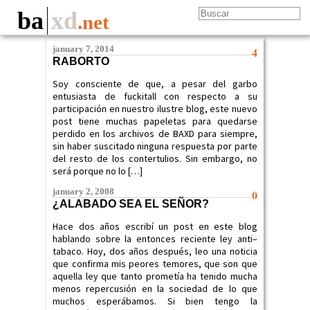
ba
xd
.net
january 7, 2014
4
RABORTO
Soy consciente de que, a pesar del garbo
entusiasta de fuckitall con respecto a su
participación en nuestro ilustre blog, este nuevo
post tiene muchas papeletas para quedarse
perdido en los archivos de BAXD para siempre,
sin haber suscitado ninguna respuesta por parte
del resto de los contertulios. Sin embargo, no
será porque no lo […]
january 2, 2008
0
¿ALABADO SEA EL SEÑOR?
Hace dos años escribí un post en este blog
hablando sobre la entonces reciente ley anti–
tabaco. Hoy, dos años después, leo una noticia
que confirma mis peores temores, que son que
aquella ley que tanto prometía ha tenido mucha
menos repercusión en la sociedad de lo que
muchos esperábamos. Si bien tengo la