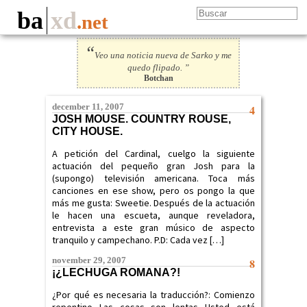
ba
xd
.net
“
Veo una noticia nueva de Sarko y me
quedo flipado. ”
Botchan
december 11, 2007
4
JOSH MOUSE. COUNTRY ROUSE,
CITY HOUSE.
A petición del Cardinal, cuelgo la siguiente
actuación del pequeño gran Josh para la
(supongo) televisión americana. Toca más
canciones en ese show, pero os pongo la que
más me gusta: Sweetie. Después de la actuación
le hacen una escueta, aunque reveladora,
entrevista a este gran músico de aspecto
tranquilo y campechano. P.D: Cada vez […]
november 29, 2007
8
¡¿LECHUGA ROMANA?!
¿Por qué es necesaria la traducción?: Comienzo