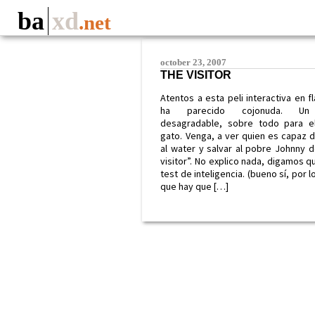
ba
xd
.net
october 23, 2007
THE VISITOR
Atentos a esta peli interactiva en f
ha parecido cojonuda. U
desagradable, sobre todo para e
gato. Venga, a ver quien es capaz d
al water y salvar al pobre Johnny
visitor”. No explico nada, digamos q
test de inteligencia. (bueno sí, por 
que hay que […]