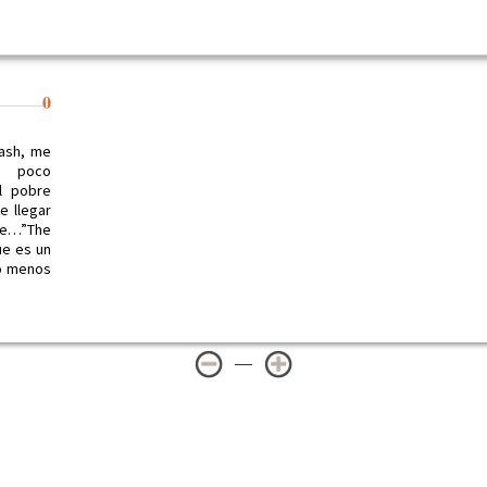
0
lash, me
n poco
l pobre
e llegar
 de…”The
ue es un
lo menos
—