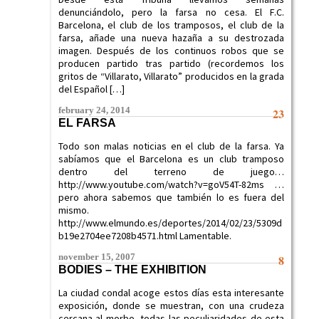
denunciándolo, pero la farsa no cesa. El F.C.
Barcelona, el club de los tramposos, el club de la
farsa, añade una nueva hazaña a su destrozada
imagen. Después de los continuos robos que se
producen partido tras partido (recordemos los
gritos de “Villarato, Villarato” producidos en la grada
del Español […]
february 24, 2014
23
EL FARSA
Todo son malas noticias en el club de la farsa. Ya
sabíamos que el Barcelona es un club tramposo
dentro del terreno de juego…
http://www.youtube.com/watch?v=goV54T-82ms …
pero ahora sabemos que también lo es fuera del
mismo.
http://www.elmundo.es/deportes/2014/02/23/5309d
b19e2704ee7208b4571.html Lamentable.
november 15, 2007
8
BODIES – THE EXHIBITION
La ciudad condal acoge estos días esta interesante
exposición, donde se muestran, con una crudeza
cercana al morbo, todas las peculiaridades de esta