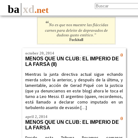
ba
xd
.net
“
No es que nos muestre las fláccidas
carnes para deleite de depravados de
dudoso gusto estético.”
Fuckitall
october 20, 2014
0
MENOS QUE UN CLUB: EL IMPERIO DE
LA FARSA (II)
Mientras la junta directiva actual sigue echando
mierda sobre la anterior, y después de la última, y
lamentable, acción de Gerad Piqué con la justicia
(que ya denunciamos en este blog) ahora le toca el
turno a Leo Messi. El argentino (quien, recordemos,
está llamado a declarar como imputado en un
turbulento asunto de evasión […]
april 2, 2014
0
MENOS QUE UN CLUB: EL IMPERIO DE
LA FARSA
Desde esta Tribuna llevamos semanas