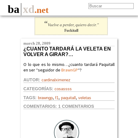
ba
xd
.net
“
Vuelve a perder, quiero decir.”
Fuckitall
march 28, 2009
¿CUANTO TARDARÁ LA VELETA EN
VOLVER A GIRAR?…
O lo que es lo mismo…¿cuanto tardará Paquitall
en ser “seguidor de
BrawnGP
“?
AUTOR:
cardinalximenez
CATEGORÍAS:
cosassss
,
,
,
TAGS:
brawngp
f1
paquitall
veletas
COMENTARIOS:
1 COMENTARIOS