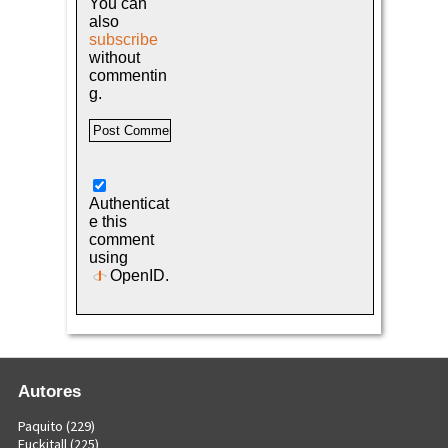
You can
also
subscribe
without
commentin
g.
Authenticat
e this
comment
using
OpenID
.
Autores
Paquito
(229)
Fuckitall
(225)